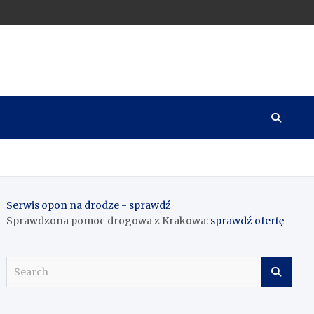
Serwis opon na drodze - sprawdź
Sprawdzona pomoc drogowa z Krakowa:
sprawdź ofertę
S
e
a
r