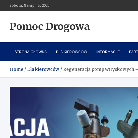
Skip
sobota, 8 sierpnia, 2026
to
content
Pomoc Drogowa
STRONA GŁÓWNA
DLA KIEROWCÓW
INFORMACJE
PAR
Home
Dla kierowców
Regeneracja pomp wtryskowych –